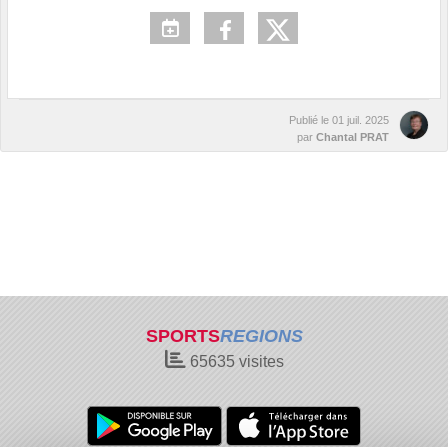
Publié le
01 juil. 2025
par
Chantal PRAT
SPORTS
REGIONS
65635
visites