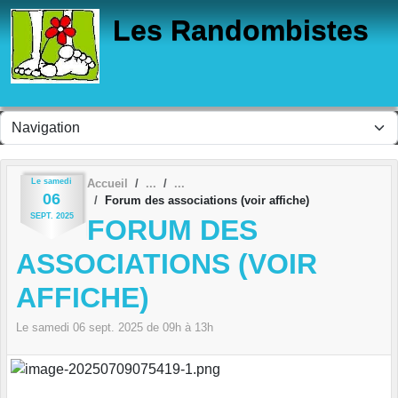
Panneau de gestion des cookies
Les Randombistes
Le
samedi
Accueil
06
Forum des associations (voir affiche)
SEPT.
2025
FORUM DES
ASSOCIATIONS (VOIR
AFFICHE)
Le
samedi
06
sept.
2025
de 09h à 13h