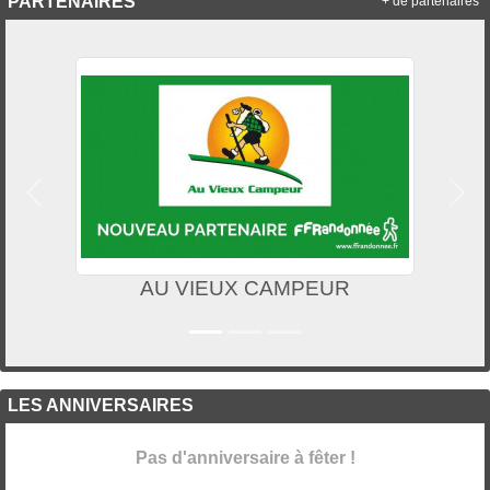
PARTENAIRES
+ de partenaires
Précedent
Suiv
AU VIEUX CAMPEUR
LES ANNIVERSAIRES
Pas d'anniversaire à fêter !